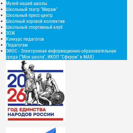
Музей нашей школы
Школьный театр "Мираж"
Школьный пресс-центр
Школный хоровой коллектив
Школьный спортивный клуб
ЗОЖ
Конкурс педагогов
Педагогам
ЭИОС - Электронная информационно-образовательная
среда ("Моя школа", ИКОП "Сферум" в МАХ)