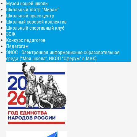
Музей нашей школы
Школьный театр "Мираж"
Школьный пресс-центр
Школный хоровой коллектив
Школьный спортивный клуб
ЗОЖ
Конкурс педагогов
Педагогам
ЭИОС - Электронная информационно-образовательная
среда ("Моя школа", ИКОП "Сферум" в МАХ)