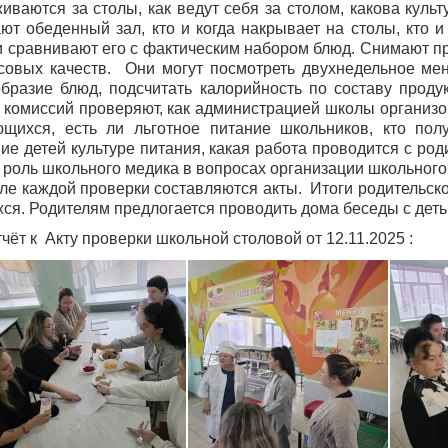
иваются за столы, как ведут себя за столом, какова культ
ют обеденный зал, кто и когда накрывает на столы, кто и
 сравнивают его с фактическим набором блюд. Снимают пр
совых качеств.
Они могут посмотреть двухнедельное мен
бразие блюд, подсчитать калорийность по составу прод
 комиссий проверяют, как администрацией школы
организ
ющихся, есть ли льготное питание школьников, кто полу
ие детей культуре питания, какая работа проводится с ро
 роль школьного медика в вопросах организации школьного
каждой проверки составляются акты. Итоги родительског
ся. Родителям предлогается проводить дома беседы с деть
чёт к Акту проверки школьной столовой от 12.11.2025 :