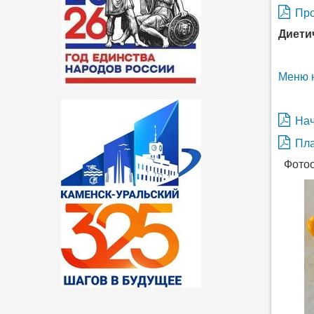
Про
Диети
Меню 
Нач
Пла
Фотоо