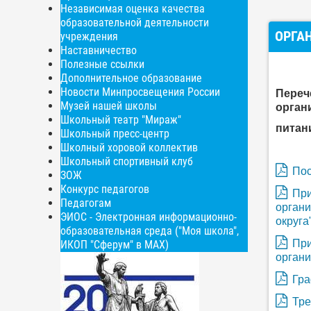
Независимая оценка качества
образовательной деятельности
ОРГА
учреждения
Наставничество
Полезные ссылки
Дополнительное образование
Новости Минпросвещения России
Переч
Музей нашей школы
орган
Школьный театр "Мираж"
питан
Школьный пресс-центр
Школный хоровой коллектив
Школьный спортивный клуб
Пос
ЗОЖ
Конкурс педагогов
При
Педагогам
орган
ЭИОС - Электронная информационно-
округа
образовательная среда ("Моя школа",
При
ИКОП "Сферум" в МАХ)
орган
Гра
Тре