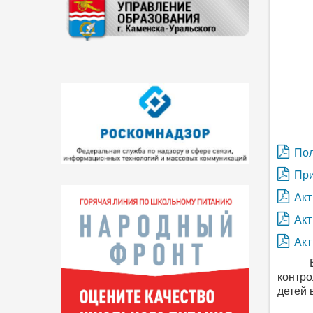
Пол
При
Акт
Акт
Акт
Важны
контро
детей 
Во вр