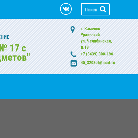
Поиск
г. Каменск-
Уральский
ЕНИЕ
ул. Челябинская,
№ 17 с
д.19
дметов"
+7 (3439) 300-196
45_3203of@mail.ru