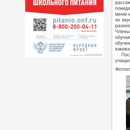
рассаж
покида
меню и
их вку
разноо
Члены
обуча
обучен
какова
После 
учащих
Фотоот