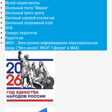
Музей нашей школы
Школьный театр "Мираж"
Школьный пресс-центр
Школный хоровой коллектив
Школьный спортивный клуб
ЗОЖ
Конкурс педагогов
Педагогам
ЭИОС - Электронная информационно-образовательная
среда ("Моя школа", ИКОП "Сферум" в МАХ)