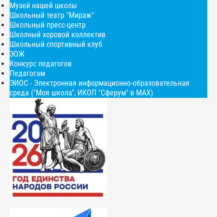
Музей нашей школы
Школьный театр "Мираж"
Школьный пресс-центр
Школный хоровой коллектив
Школьный спортивный клуб
ЗОЖ
Конкурс педагогов
Педагогам
ЭИОС - Электронная информационно-образовательная
среда ("Моя школа", ИКОП "Сферум" в МАХ)