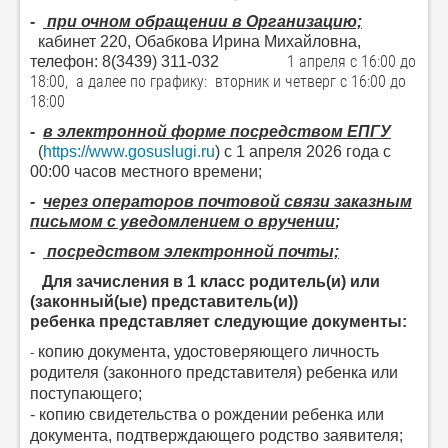
-
при очном обращении в Организацию;
кабинет 220, Обабкова Ирина Михайловна,
1 апреля с 16:00 до
т
елефон: 8(3439) 311-032
18:00, а далее по графику: вторник и четверг с 16:00 до
18:00
-
в электронной форме посредством ЕПГУ
(
https://www.gosuslugi.ru
)
c 1 апреля 2026 года с
00:00 часов местного
времени;
-
через операторов почтовой связи заказным
письмом с уведомлением о вручении
;
-
посредством электронной почты;
Для зачисления в 1 класс родитель(и) или
(законный(ые) представитель(и))
ребенка представляет следующие документы:
копию документа, удостоверяющего личность
-
родителя (законного представителя) ребенка или
поступающего;
- копию свидетельства о рождении ребенка или
документа, подтверждающего родство заявителя;