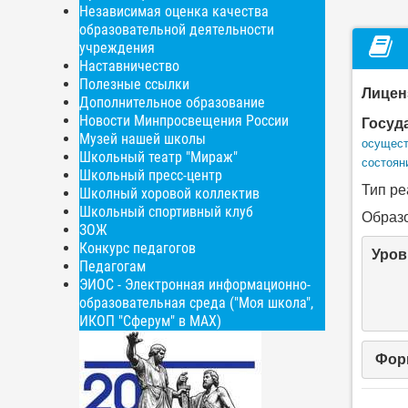
Независимая оценка качества
образовательной деятельности
учреждения
Наставничество
Полезные ссылки
Лицен
Дополнительное образование
Новости Минпросвещения России
Госуд
Музей нашей школы
осущест
Школьный театр "Мираж"
состояни
Школьный пресс-центр
Тип ре
Школный хоровой коллектив
Школьный спортивный клуб
Образо
ЗОЖ
Конкурс педагогов
Уров
Педагогам
ЭИОС - Электронная информационно-
образовательная среда ("Моя школа",
ИКОП "Сферум" в МАХ)
Фор