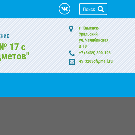
Поиск
г. Каменск-
Уральский
ЕНИЕ
ул. Челябинская,
№ 17 с
д.19
дметов"
+7 (3439) 300-196
45_3203of@mail.ru