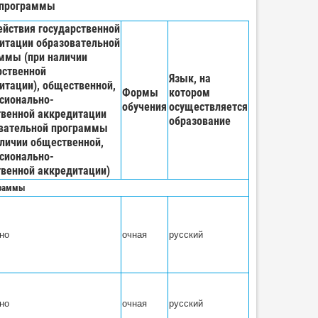
 программы
ействия государственной
итации образовательной
ммы (при наличии
рственной
Язык, на
итации), общественной,
Формы
котором
сионально-
обучения
осуществляется
венной аккредитации
образование
вательной программы
аличии общественной,
сионально-
венной аккредитации)
граммы
но
очная
русский
но
очная
русский