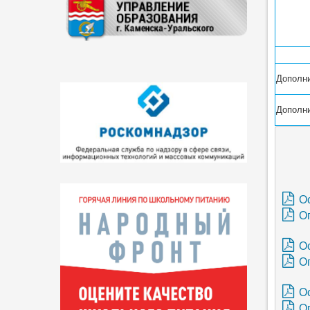
Дополн
Дополн
О
О
О
О
Ос
О