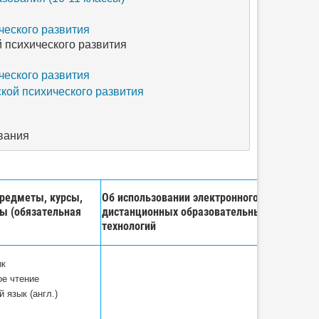
еского развития
психического развития
еского развития
ой психического развития
вания
редметы, курсы,
Об использовании электронного обучения и
ы (обязательная
дистанционных образовательных
технологий
ык
ое чтение
 язык (англ.)