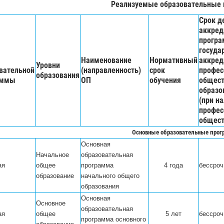
Реализуемые образовательные
Срок д
аккред
програ
госуда
Наименование
Нормативный
аккред
Уровни
вательной
(направленность)
срок
профес
образования
аммы
ОП
обучения
общест
образо
(при н
профес
общест
Основные образовательные про
Основная
Начальное
образовательная
ая
общее
программа
4 года
бессроч
образование
начального общего
образования
Основная
Основное
образовательная
ая
общее
5 лет
бессроч
программа основного