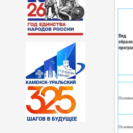
Вид
образо
прогр
Основн
Основн