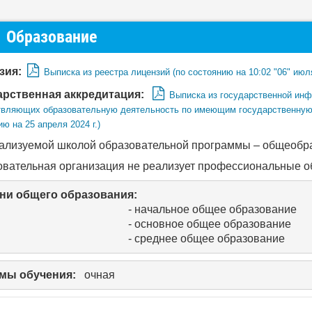
Образование
зия:
Выписка из реестра лицензий (по состоянию на 10:02 "06" июля
арственная аккредитация:
Выписка из государственной инф
вляющих образовательную деятельность по имеющим государственную 
ю на 25 апреля 2024 г.)
ализуемой школой образовательной программы – общеобр
вательная организация не реализует профессиональные 
ни общего образования
:
                                                        - начальное общее образование
                                                        - основное общее образование
                                                        - среднее общее образование
мы обучения:
   очная