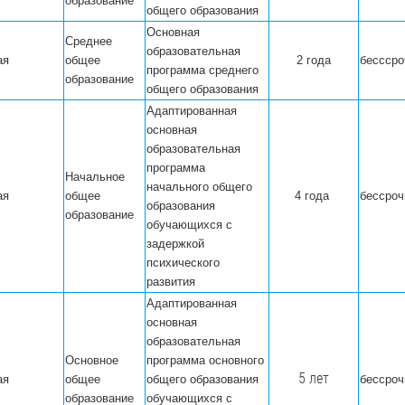
образование
общего образования
Основная
Среднее
образовательная
ая
общее
2 года
бесссро
программа среднего
образование
общего образования
Адаптированная
основная
образовательная
программа
Начальное
начального общего
ая
общее
4 года
бессроч
образования
образование
обучающихся с
задержкой
психического
развития
Адаптированная
основная
образовательная
Основное
программа основного
5 лет
ая
общее
общего образования
бессроч
образование
обучающихся с