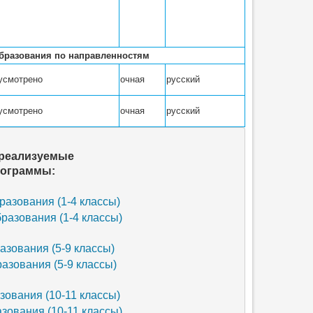
бразования по направленностям
усмотрено
очная
русский
усмотрено
очная
русский
м числе реализуемые 
тельные программы:
азования (1-4 классы)
разования (1-4 классы)
зования (5-9 классы)
азования (5-9 классы)
ования (10-11 классы) 
зования (10-11 классы)