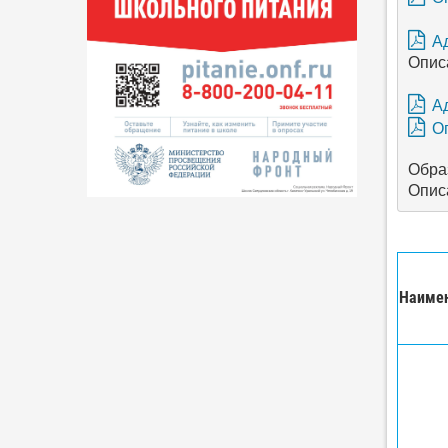
А
Опис
А
О
Обра
Опис
Наимен